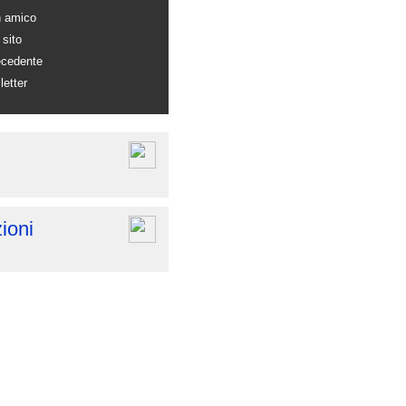
n amico
 sito
ecedente
letter
ioni