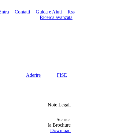
Entra
Contatti
Guida e Aiuti
Rss
Ricerca avanzata
Aderire
FISE
Note Legali
Scarica
la Brochure
Download