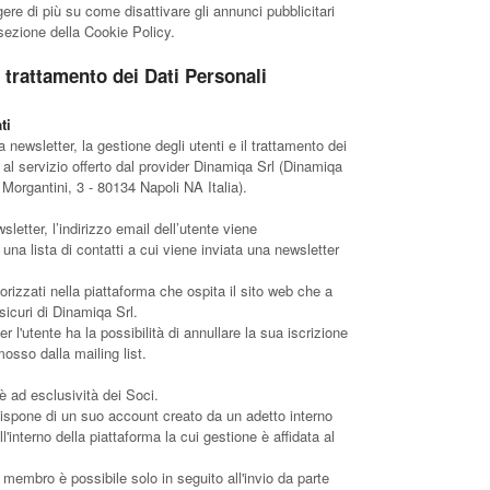
re di più su come disattivare gli annunci pubblicitari
 sezione della Cookie Policy.
l trattamento dei Dati Personali
ti
la newsletter, la gestione degli utenti e il trattamento dei
l servizio offerto dal provider Dinamiqa Srl (Dinamiqa
Morgantini, 3 - 80134 Napoli NA Italia).
sletter, l’indirizzo email dell’utente viene
una lista di contatti a cui viene inviata una newsletter
rizzati nella piattaforma che ospita il sito web che a
sicuri di Dinamiqa Srl.
er l'utente ha la possibilità di annullare la sua iscrizione
osso dalla mailing list.
 è ad esclusività dei Soci.
one di un suo account creato da un adetto interno
'interno della piattaforma la cui gestione è affidata al
membro è possibile solo in seguito all'invio da parte