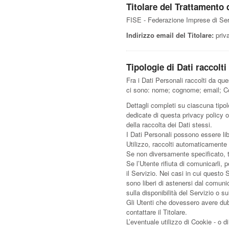
Titolare del Trattamento 
FISE - Federazione Imprese di Se
Indirizzo email del Titolare:
priv
Tipologie di Dati raccolti
Fra i Dati Personali raccolti da qu
ci sono: nome; cognome; email; Coo
Dettagli completi su ciascuna tipolo
dedicate di questa privacy policy o 
della raccolta dei Dati stessi.
I Dati Personali possono essere libe
Utilizzo, raccolti automaticamente
Se non diversamente specificato, tu
Se l’Utente rifiuta di comunicarli,
il Servizio. Nei casi in cui questo 
sono liberi di astenersi dal comun
sulla disponibilità del Servizio o su
Gli Utenti che dovessero avere dubb
contattare il Titolare.
L’eventuale utilizzo di Cookie - o d