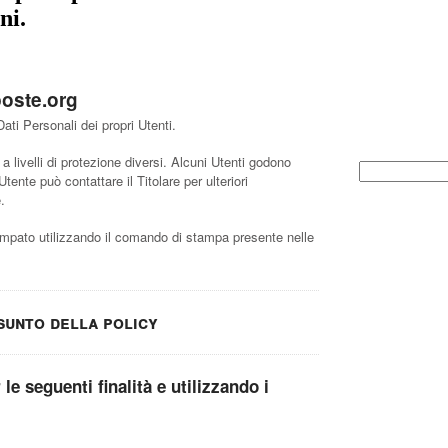
Newslet
ni.
Iscri
alla
oste.org
Inserisc
ti Personali dei propri Utenti.
aggiorn
Privata
a livelli di protezione diversi. Alcuni Utenti godono
tente può contattare il Titolare per ulteriori
.
pato utilizzando il comando di stampa presente nelle
sunto della policy
 le seguenti finalità e utilizzando i