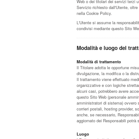
Web o dei titolari dei servizi terzi u
Servizio richiesto dall'Utente, oltre
nella Cookie Policy.
L'Utente si assume la responsabilità
condivisi mediante questo Sito We
Modalità e luogo del trat
Modalità di trattamento
Il Titolare adotta le opportune mis
divulgazione, la modifica o la dist
Il trattamento viene effettuato med
organizzative e con logiche strettame
alcuni casi, potrebbero avere access
questo Sito Web (personale ammini
amministratori di sistema) ovvero so
corrieri postali, hosting provider,
anche, se necessario, Responsabili
aggiornato dei Responsabili potrà 
Luogo