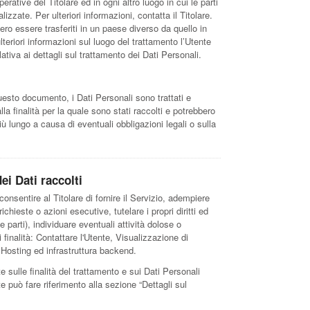
perative del Titolare ed in ogni altro luogo in cui le parti
izzate. Per ulteriori informazioni, contatta il Titolare.
ero essere trasferiti in un paese diverso da quello in
ulteriori informazioni sul luogo del trattamento l’Utente
lativa ai dettagli sul trattamento dei Dati Personali.
esto documento, i Dati Personali sono trattati e
lla finalità per la quale sono stati raccolti e potrebbero
ù lungo a causa di eventuali obbligazioni legali o sulla
ei Dati raccolti
consentire al Titolare di fornire il Servizio, adempiere
ichieste o azioni esecutive, tutelare i propri diritti ed
ze parti), individuare eventuali attività dolose o
finalità: Contattare l'Utente, Visualizzazione di
 Hosting ed infrastruttura backend.
e sulle finalità del trattamento e sui Dati Personali
nte può fare riferimento alla sezione “Dettagli sul