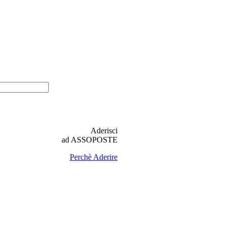
ter di Fise
viti
 Newsletter
i la tua email per ricevere gli
amenti dell'Area Pubblica e
Aderisci
ad ASSOPOSTE
Perchè Aderire