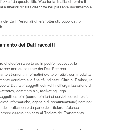
tilizzati da questo Sito Web ha la finalità di fornire il
 alle ulteriori finalità descritte nel presente documento e
 dei Dati Personali di terzi ottenuti, pubblicati o
b.
tamento dei Dati raccolti
ure di sicurezza volte ad impedire l’accesso, la
ruzione non autorizzate dei Dati Personali.
iante strumenti informatici e/o telematici, con modalità
nte correlate alle finalità indicate. Oltre al Titolare, in
o ai Dati altri soggetti coinvolti nell’organizzazione di
strativo, commerciale, marketing, legali,
ggetti esterni (come fornitori di servizi tecnici terzi,
 società informatiche, agenzie di comunicazione) nominati
 del Trattamento da parte del Titolare. L’elenco
sempre essere richiesto al Titolare del Trattamento.