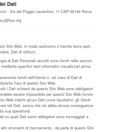
dei Dati
rvizi - Via del Poggio Laurentino, 11 CAP 00144 Roma
acy@fise.org
esto Sito Web, in modo autonomo o tramite terze parti,
kie; Dati di utilizzo.
gia di Dati Personali raccolti sono forniti nelle sezioni
mediante specifici testi informativi visualizzati prima
ramente forniti dall'Utente o, nel caso di Dati di
 durante l'uso di questo Sito Web.
tti i Dati richiesti da questo Sito Web sono obbligatori.
 potrebbe essere impossibile per questo Sito Web fornire
Sito Web indichi alcuni Dati come facoltativi, gli Utenti
icare tali Dati, senza che ciò abbia alcuna conseguenza
lla sua operatività.
i su quali Dati siano obbligatori sono incoraggiati a
i altri strumenti di tracciamento - da parte di questo Sito