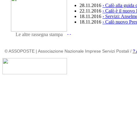
28.11.2016
› Calò alla guida 
22.11.2016
› Calò è il nuovo
18.11.2016
› Servizi: Anselmo
18.11.2016
› Calò nuovo Pres
Le altre rassegna stampa
© ASSOPOSTE | Associazione Nazionale Imprese Servizi Postali /
? 